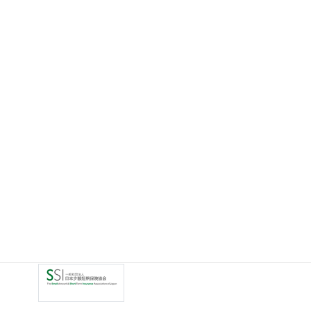
各種ご案内
代理店専用eラーニング
代理店を始めるには
少額短期保険募集人試験